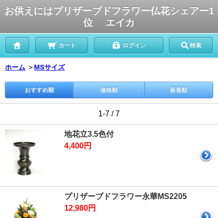
お供えにはプリザーブドフラワー仏花シェアー1
位 エイカ
カート
ログイン
検索
ホーム
＞
MSサイズ
おすすめ順
価格順
新着順
1-7 / 7
地花立3.5色付
4,400円
プリザーブドフラワー永華MS2205
12,980円