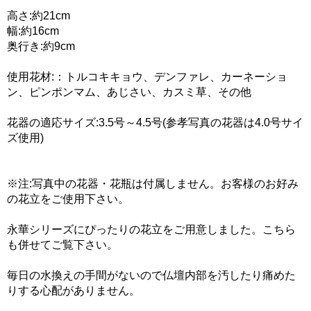
高さ:約21cm
幅:約16cm
奥行き:約9cm
使用花材:：トルコキキョウ、デンファレ、カーネーショ
ン、ピンポンマム、あじさい、カスミ草、その他
花器の適応サイズ:3.5号～4.5号(参孝写真の花器は4.0号サイ
ズ使用)
※注:写真中の花器・花瓶は付属しません。お客様のお好み
の花立をご使用下さい。
永華シリーズにぴったりの花立をご用意しました。こちら
も併せてご覧下さい。
毎日の水換えの手間がないので仏壇内部を汚したり痛めた
りする心配がありません。