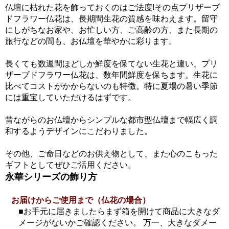
仏壇に枯れた花を飾っておくのはご法度!その点プリザーブ
ドフラワー仏花は、長期間生花の質感を味わえます。留守
にしがちなお家や、お忙しい方、ご高齢の方、また長期の
旅行などの間も、お仏壇を華やかに彩ります。
長くても数週間ほどしか鮮度を保てない生花と違い、プリ
ザーブドフラワー仏花は、数年間鮮度を保ちます。生花に
比べてコストがかからないのも特徴。特に夏場の暑い季節
には重宝していただけるはずです。
昔ながらのお仏壇からシンプルな都市型仏壇まで幅広く調
和するようデザインにこだわりました。
その他、ご命日などのお供え物として、また心のこもった
ギフトとしてぜひご活用ください。
永華シリーズの飾り方
お届けからご使用まで（仏花の場合）
■お手元に届きましたらまず箱を開けて商品に大きなダ
メージがないかご確認ください。 万一、大きなダメー